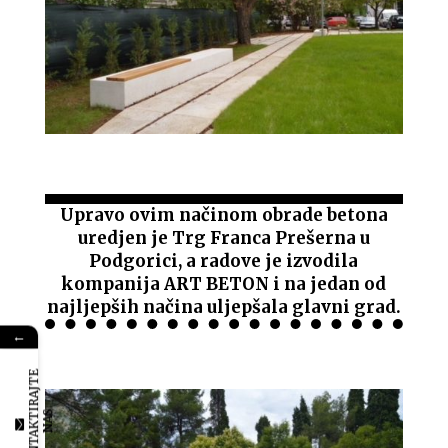
Upravo ovim načinom obrade betona
uredjen je Trg Franca Prešerna u
Podgorici, a radove je izvodila
kompanija ART BETON i na jedan od
najljepših načina uljepšala glavni grad.
←
K
O
N
T
A
K
T
R
A
J
T
E
N
A
I
S