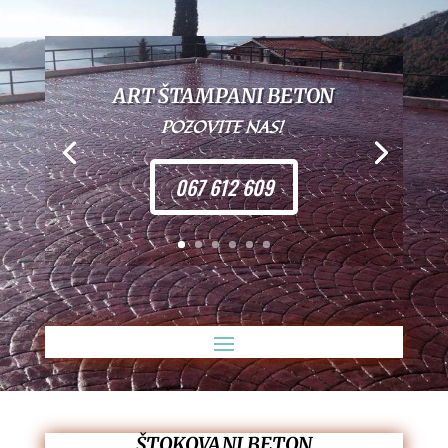
ART ŠTAMPANI BETON
POZOVITE NAS!
067 612 609
ŠTOKOVANI BETON